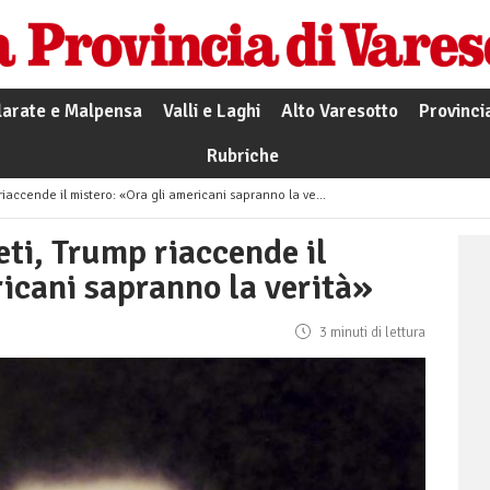
larate e Malpensa
Valli e Laghi
Alto Varesotto
Provinci
Rubriche
ccende il mistero: «Ora gli americani sapranno la verità»
ti, Trump riaccende il
icani sapranno la verità»
3 minuti di lettura