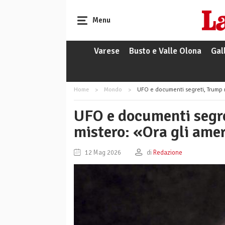
Menu
Varese
Busto e Valle Olona
Gal
Home
Mondo
UFO e documenti segreti, Trump ria
UFO e documenti segre
mistero: «Ora gli amer
12 Mag 2026
di
Redazione