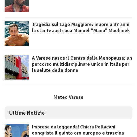
Tragedia sul Lago Maggiore: muore a 37 anni
la star tv austriaca Manoel “Mano” Machinek
A Varese nasce il Centro della Menopausa: un
percorso multidisciplinare unico in Italia per
la salute delle donne
Meteo Varese
Ultime Notizie
Impresa da leggenda! Chiara Pellacani
conquista il quinto oro europeo e trascina