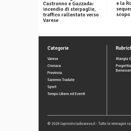
e la R
Castronno e Gazzada:
seques
incendio di sterpaglie,
scopo 
traffico rallentato verso
Varese
Categorie
Rubric
Varese
Mangia C
Cronaca
Progettia
Benesse
Provincia
Saronno Tradate
Sport
Tempo Libero ed Eventi
© 2026 laprovinciadivarese.it - Tutte le immagini son