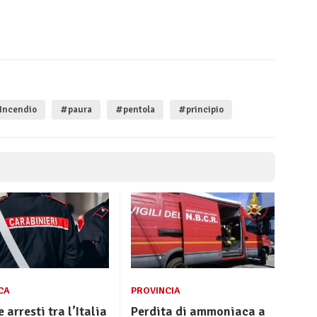
Incendio
#paura
#pentola
#principio
CA
PROVINCIA
 arresti tra l’Italia
Perdita di ammoniaca a