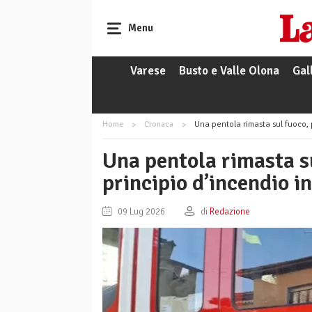
Menu
Varese
Busto e Valle Olona
Gal
Home
Cronaca
Una pentola rimasta sul fuoco, pa
Una pentola rimasta s
principio d’incendio 
09 Lug 2026
di
Redazione