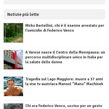
Notizie più lette
Mirko Bertellini, chi è il 44enne arrestato per
l’omicidio di Federico Venco
A Varese nasce il Centro della Menopausa: un
percorso multidisciplinare unico in Italia per
la salute delle donne
Tragedia sul Lago Maggiore: muore a 37 anni
la star tv austriaca Manoel “Mano” Machinek
Chi era Federico Venco, ucciso per un gesto