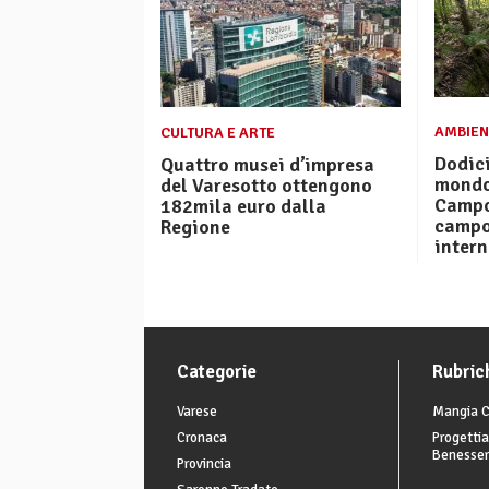
AMBIEN
CULTURA E ARTE
Dodici
Quattro musei d’impresa
mondo 
del Varesotto ottengono
Campo 
182mila euro dalla
campo
Regione
inter
Categorie
Rubric
Varese
Mangia C
Cronaca
Progettia
Benesse
Provincia