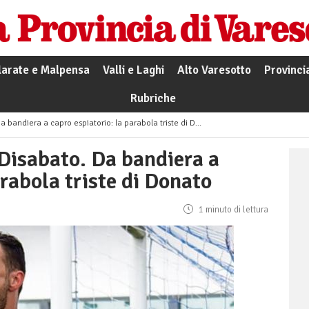
larate e Malpensa
Valli e Laghi
Alto Varesotto
Provinci
Rubriche
andiera a capro espiatorio: la parabola triste di Donato
 Disabato. Da bandiera a
arabola triste di Donato
1 minuto di lettura