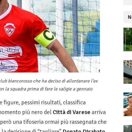
N
club biancorosso che ha deciso di allontanare l'ex
on la squadra prima di fare le valigie a gennaio
figure, pessimi risultati, classifica
 momento più nero del
Città di Varese
arriva
però una tifoseria ormai più rassegnata che
 la decisione di “tagliare”
Donato Disabato
,