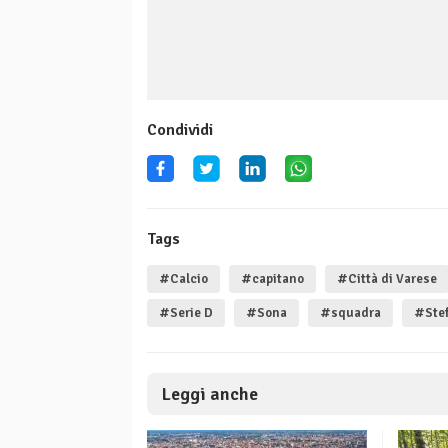
Condividi
Tags
#Calcio
#capitano
#Città di Varese
#Serie D
#Sona
#squadra
#Ste
Leggi anche