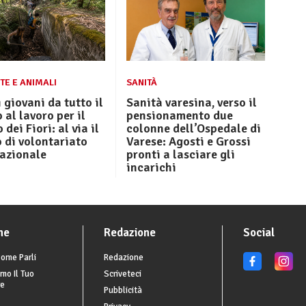
TE E ANIMALI
SANITÀ
 giovani da tutto il
Sanità varesina, verso il
al lavoro per il
pensionamento due
dei Fiori: al via il
colonne dell’Ospedale di
 di volontariato
Varese: Agosti e Grossi
nazionale
pronti a lasciare gli
incarichi
he
Redazione
Social
ome Parli
Redazione
mo Il Tuo
Scriveteci
re
Pubblicità