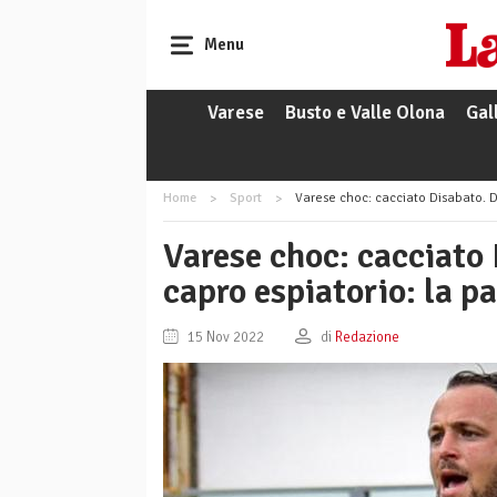
Menu
Varese
Busto e Valle Olona
Gal
Home
Sport
Varese choc: cacciato Disabato. Da b
Varese choc: cacciato
capro espiatorio: la p
15 Nov 2022
di
Redazione