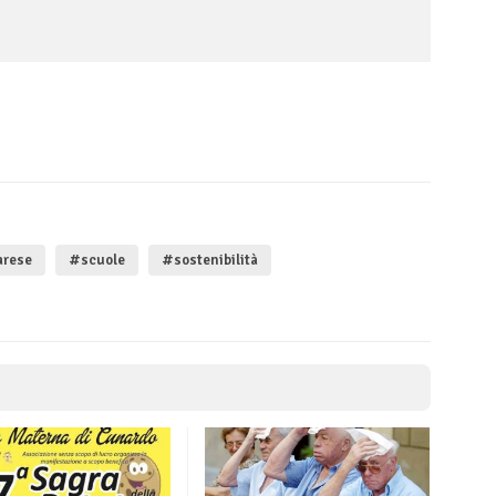
arese
#scuole
#sostenibilità