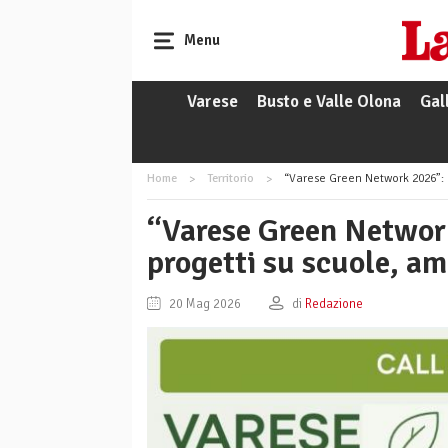
Menu
Varese
Busto e Valle Olona
Gal
Home
Territorio
“Varese Green Network 2026”: al 
“Varese Green Network 
progetti su scuole, am
20 Mag 2026
di
Redazione