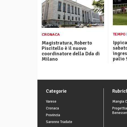
TEMPO 
CRONACA
Ippica
Magistratura, Roberto
sabato
Piscitello è il nuovo
ingres
coordinatore della Dda di
palio 
Milano
Categorie
Rubric
Varese
Mangia C
Cronaca
Progettia
Benesse
Provincia
Saronno Tradate