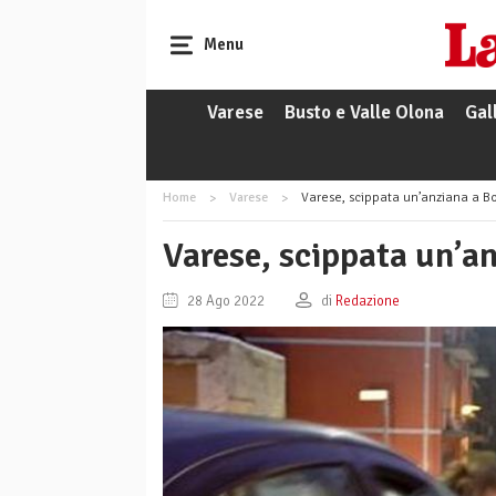
Menu
Varese
Busto e Valle Olona
Gal
Home
Varese
Varese, scippata un’anziana a B
Varese, scippata un’a
28 Ago 2022
di
Redazione