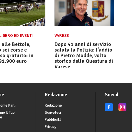
LIBERO ED EVENTI
VARESE
 alle Bettole,
Dopo 41 anni di servizio
 sei corse e
saluta la Polizia: l’addio
so gratuito: in
di Pietro Modde, volto
91.900 euro
storico della Questura di
Varese
he
Redazione
Social
ome Parli
Redazione
mo Il Tuo
Scriveteci
re
Pubblicità
Privacy