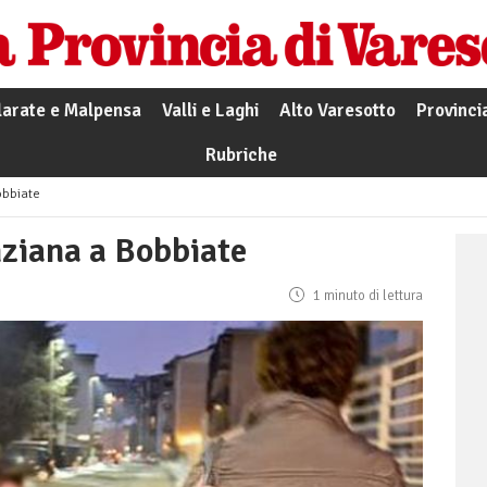
larate e Malpensa
Valli e Laghi
Alto Varesotto
Provinci
Rubriche
obbiate
nziana a Bobbiate
1 minuto di lettura