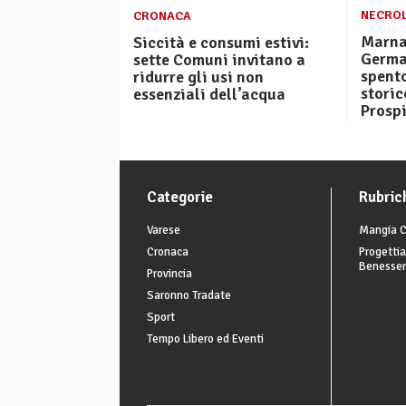
NECRO
CRONACA
Marna
Siccità e consumi estivi:
German
sette Comuni invitano a
spento
ridurre gli usi non
storic
essenziali dell’acqua
Prosp
Categorie
Rubric
Varese
Mangia C
Cronaca
Progettia
Benesse
Provincia
Saronno Tradate
Sport
Tempo Libero ed Eventi