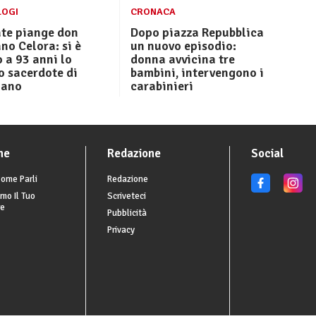
LOGI
CRONACA
te piange don
Dopo piazza Repubblica
o Celora: si è
un nuovo episodio:
 a 93 anni lo
donna avvicina tre
o sacerdote di
bambini, intervengono i
iano
carabinieri
he
Redazione
Social
ome Parli
Redazione
mo Il Tuo
Scriveteci
re
Pubblicità
Privacy