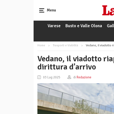
Menu
Varese
Busto e Valle Olona
Gal
Home
Trasporti e Viabilità
Vedano, il viadotto ria
Vedano, il viadotto riap
dirittura d’arrivo
03 Lug 2025
di
Redazione