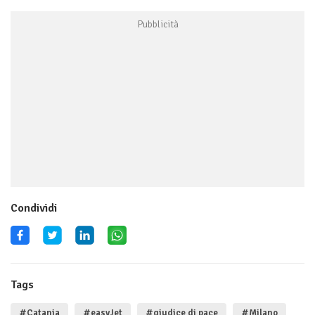
Condividi
Tags
#Catania
#easyJet
#giudice di pace
#Milano