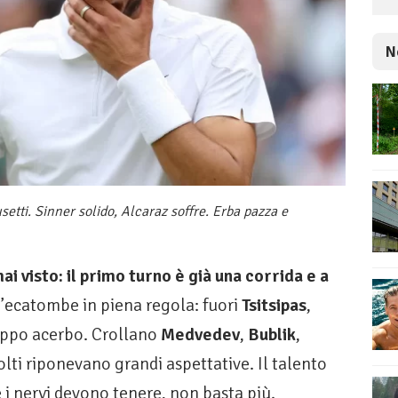
N
etti. Sinner solido, Alcaraz soffre. Erba pazza e
visto: il primo turno è già una corrida e a
ecatombe in piena regola: fuori
Tsitsipas
,
oppo acerbo. Crollano
Medvedev
,
Bublik
,
molti riponevano grandi aspettative. Il talento
e i nervi devono tenere, non basta più.