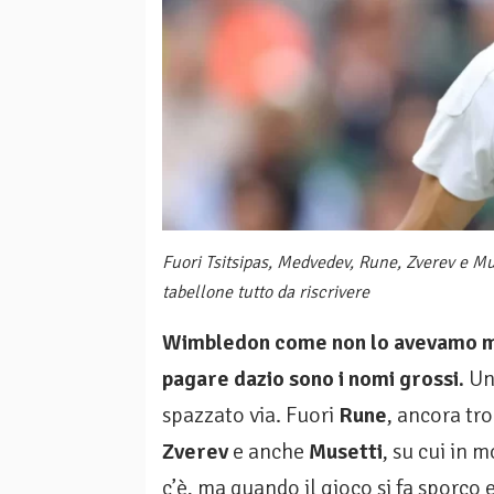
Fuori Tsitsipas, Medvedev, Rune, Zverev e Mus
tabellone tutto da riscrivere
Wimbledon come non lo avevamo mai 
pagare dazio sono i nomi grossi.
Un’
spazzato via. Fuori
Rune
, ancora tr
Zverev
e anche
Musetti
, su cui in 
c’è, ma quando il gioco si fa sporco 