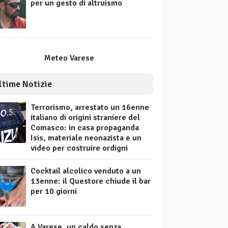
per un gesto di altruismo
Meteo Varese
ltime Notizie
Terrorismo, arrestato un 16enne
italiano di origini straniere del
Comasco: in casa propaganda
Isis, materiale neonazista e un
video per costruire ordigni
Cocktail alcolico venduto a un
13enne: il Questore chiude il bar
per 10 giorni
A Varese, un caldo senza