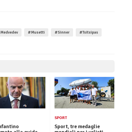
Medvedev
#Musetti
#Sinner
#Tsitsipas
SPORT
Infantino
Sport, tre medaglie