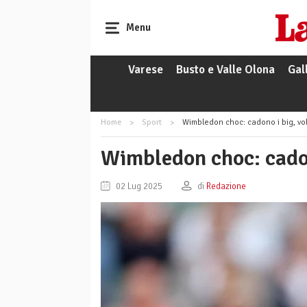
Menu
Varese
Busto e Valle Olona
Gal
Home
Sport
Wimbledon choc: cadono i big, vo
Wimbledon choc: cadon
02 Lug 2025
di
Redazione