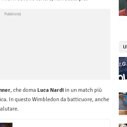
U
inner
, che doma
Luca Nardi
in un match più
ica. In questo Wimbledon da batticuore, anche
valutare.