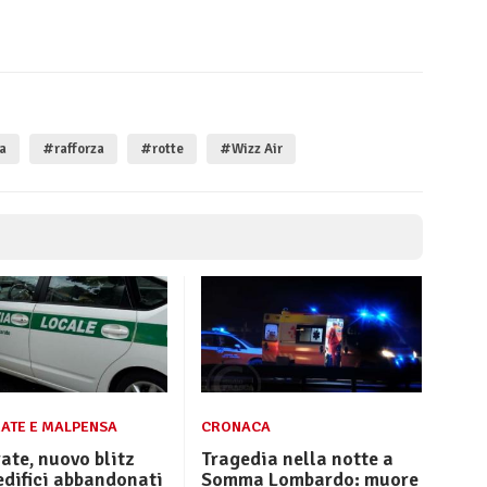
a
#rafforza
#rotte
#Wizz Air
ATE E MALPENSA
CRONACA
ate, nuovo blitz
Tragedia nella notte a
edifici abbandonati
Somma Lombardo: muore