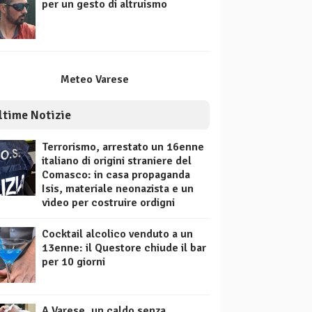
per un gesto di altruismo
Meteo Varese
ltime Notizie
Terrorismo, arrestato un 16enne
italiano di origini straniere del
Comasco: in casa propaganda
Isis, materiale neonazista e un
video per costruire ordigni
Cocktail alcolico venduto a un
13enne: il Questore chiude il bar
per 10 giorni
A Varese, un caldo senza