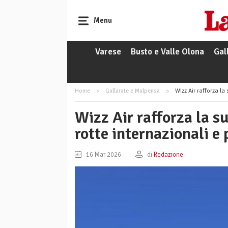
Menu
Varese
Busto e Valle Olona
Gal
Home
Gallarate e Malpensa
Wizz Air rafforza la
Wizz Air rafforza la 
rotte internazionali e 
16 Mar 2026
di
Redazione