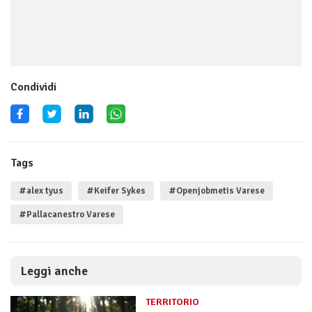
Condividi
Tags
#alex tyus
#Keifer Sykes
#Openjobmetis Varese
#Pallacanestro Varese
Leggi anche
TERRITORIO