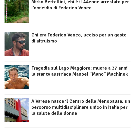
Mirko Bertellini, chi è il 44enne arrestato per
l’omicidio di Federico Venco
Chi era Federico Venco, ucciso per un gesto
di altruismo
Tragedia sul Lago Maggiore: muore a 37 anni
la star tv austriaca Manoel “Mano” Machinek
A Varese nasce il Centro della Menopausa: un
percorso multidisciplinare unico in Italia per
la salute delle donne