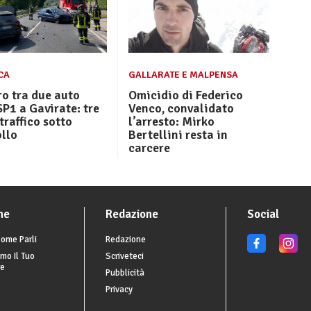
CA
GALLARATE E MALPENSA
o tra due auto
Omicidio di Federico
SP1 a Gavirate: tre
Venco, convalidato
 traffico sotto
l’arresto: Mirko
llo
Bertellini resta in
carcere
he
Redazione
Social
ome Parli
Redazione
mo Il Tuo
Scriveteci
re
Pubblicità
Privacy