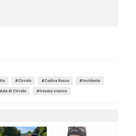
ito
#Circolo
#Codice Rosso
#Incidente
ale di Circolo
#trauma cranico