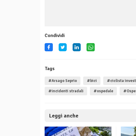
Condividi
Tags
#Arsago Seprio
#bici
#ciclista invest
#incidenti stradali
#ospedale
#Osped
Leggi anche