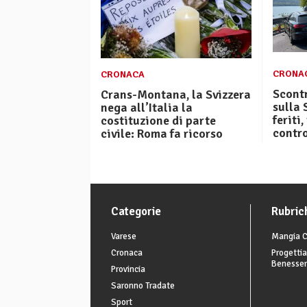
CRONA
CRONACA
Scontr
Crans-Montana, la Svizzera
sulla 
nega all’Italia la
feriti,
costituzione di parte
contro
civile: Roma fa ricorso
Categorie
Rubric
Varese
Mangia C
Cronaca
Progettia
Benesse
Provincia
Saronno Tradate
Sport