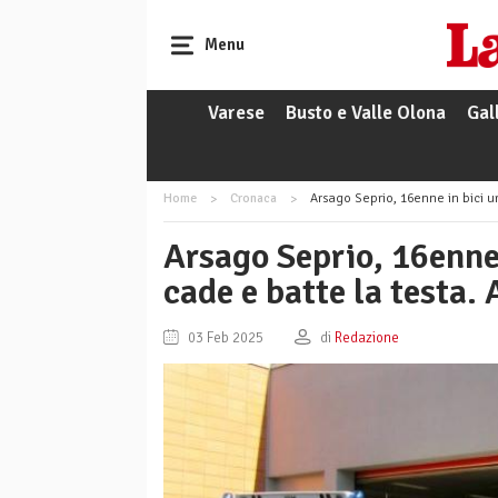
Menu
Varese
Busto e Valle Olona
Gal
Home
Cronaca
Arsago Seprio, 16enne in bici urtato
Arsago Seprio, 16enne 
cade e batte la testa. 
03 Feb 2025
di
Redazione