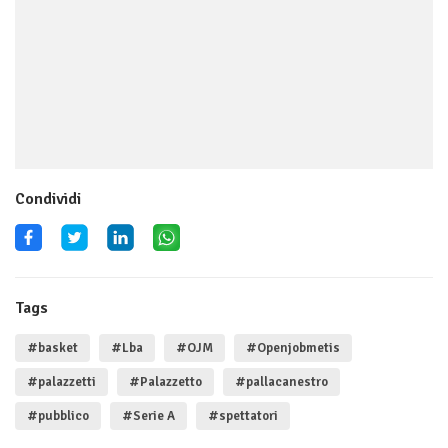
Condividi
Tags
#basket
#Lba
#OJM
#Openjobmetis
#palazzetti
#Palazzetto
#pallacanestro
#pubblico
#Serie A
#spettatori