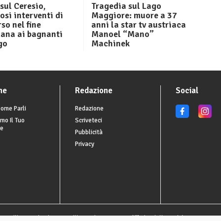
sul Ceresio,
Tragedia sul Lago
si interventi di
Maggiore: muore a 37
so nel fine
anni la star tv austriaca
mana ai bagnanti
Manoel “Mano”
go
Machinek
he
Redazione
Social
ome Parli
Redazione
mo Il Tuo
Scriveteci
re
Pubblicità
Privacy
o utilizzate al solo scopo illustrativo, possono differire dalla realtà.
Privacy Set