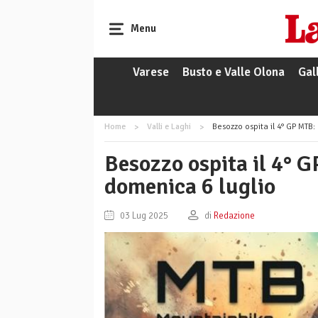
Menu
Varese
Busto e Valle Olona
Gal
Home
Valli e Laghi
Besozzo ospita il 4° GP MTB
Besozzo ospita il 4° 
domenica 6 luglio
03 Lug 2025
di
Redazione