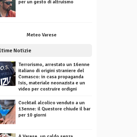
per un gesto di altruismo
Meteo Varese
ltime Notizie
Terrorismo, arrestato un 16enne
italiano di origini straniere del
Comasco: in casa propaganda
Isis, materiale neonazista e un
video per costruire ordigni
Cocktail alcolico venduto a un
13enne: il Questore chiude il bar
per 10 giorni
A Varese, un caldo senza