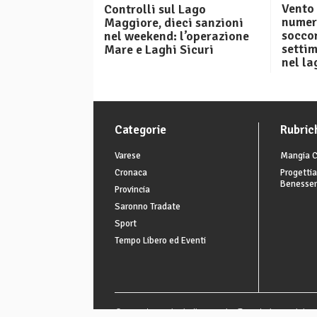
Vento 
Controlli sul Lago
numero
Maggiore, dieci sanzioni
soccor
nel weekend: l’operazione
setti
Mare e Laghi Sicuri
nel la
Categorie
Rubric
Varese
Mangia C
Cronaca
Progettia
Benesse
Provincia
Saronno Tradate
Sport
Tempo Libero ed Eventi
© 2026 laprovinciadivarese.it - Tutte le immagini son