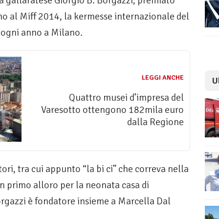
ista gallaratese Giorgio B. Borgazzi, premiato
o al Miff 2014, la kermesse internazionale del
 ogni anno a Milano.
LEGGI ANCHE
U
Quattro musei d’impresa del
Varesotto ottengono 182mila euro
dalla Regione
itori, tra cui appunto “la bi ci” che correva nella
un primo alloro per la neonata casa di
rgazzi è fondatore insieme a Marcella Dal