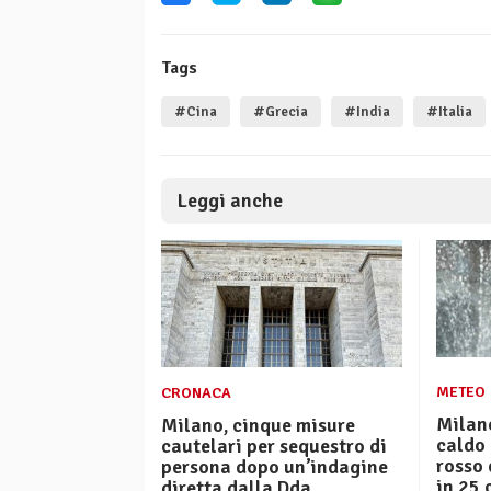
Tags
#Cina
#Grecia
#India
#Italia
Leggi anche
METEO
CRONACA
Milano
Milano, cinque misure
caldo 
cautelari per sequestro di
rosso 
persona dopo un’indagine
in 25 
diretta dalla Dda