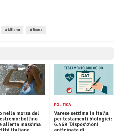
#Milano
#Roma
POLITICA
 nella morsa del
Varese settima in Italia
estremo: bollino
per testamenti biologici:
e allerta massima
6.469 ‘Disposizioni
città italiane
anticipate di