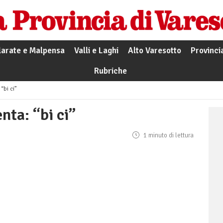
larate e Malpensa
Valli e Laghi
Alto Varesotto
Provinci
Rubriche
“bi ci”
nta: “bi ci”
1 minuto di lettura