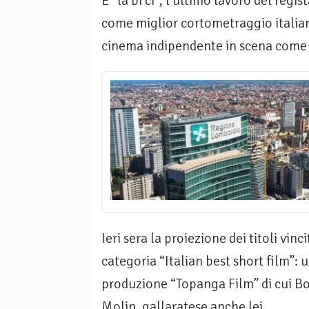
È “la bi ci”, l’ultimo lavoro del reg
come miglior cortometraggio italian
cinema indipendente in scena come
Ieri sera la proiezione dei titoli vinc
categoria “Italian best short film”: 
produzione “Topanga Film” di cui Bo
Molin, gallaratese anche lei.