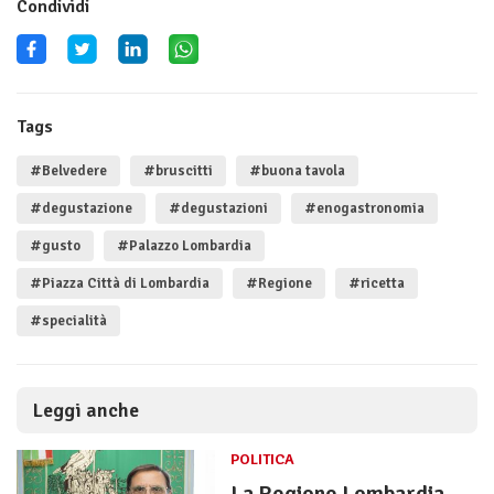
Condividi
Tags
#Belvedere
#bruscitti
#buona tavola
#degustazione
#degustazioni
#enogastronomia
#gusto
#Palazzo Lombardia
#Piazza Città di Lombardia
#Regione
#ricetta
#specialità
Leggi anche
POLITICA
La Regione Lombardia