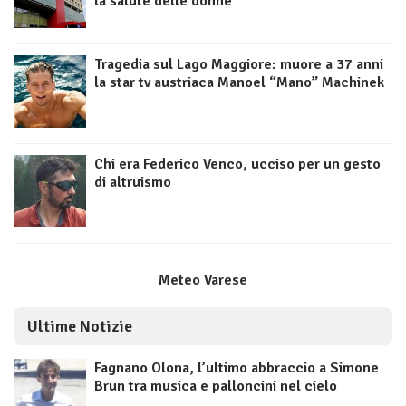
la salute delle donne
Tragedia sul Lago Maggiore: muore a 37 anni
la star tv austriaca Manoel “Mano” Machinek
Chi era Federico Venco, ucciso per un gesto
di altruismo
Meteo Varese
Ultime Notizie
Fagnano Olona, l’ultimo abbraccio a Simone
Brun tra musica e palloncini nel cielo