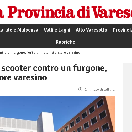
larate e Malpensa
Valli e Laghi
Alto Varesotto
Provinci
Rubriche
ntro un furgone, ferito un noto ristoratore varesino
 scooter contro un furgone,
tore varesino
1 minuto di lettura