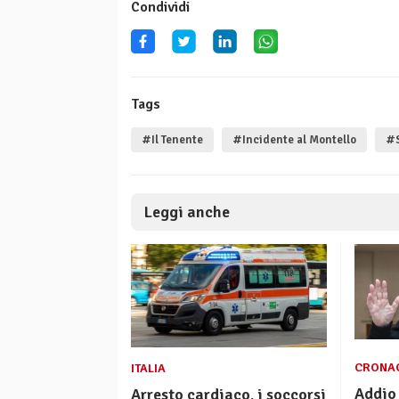
Condividi
Tags
#Il Tenente
#Incidente al Montello
#S
Leggi anche
CRONA
ITALIA
Addio
Arresto cardiaco, i soccorsi