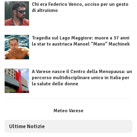
Chi era Federico Venco, ucciso per un gesto
di altruismo
Tragedia sul Lago Maggiore: muore a 37 anni
la star tv austriaca Manoel “Mano” Machinek
A Varese nasce il Centro della Menopausa: un
percorso multidisciplinare unico in Italia per
la salute delle donne
Meteo Varese
Ultime Notizie