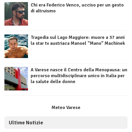
Chi era Federico Venco, ucciso per un gesto
di altruismo
Tragedia sul Lago Maggiore: muore a 37 anni
la star tv austriaca Manoel “Mano” Machinek
A Varese nasce il Centro della Menopausa: un
percorso multidisciplinare unico in Italia per
la salute delle donne
Meteo Varese
Ultime Notizie