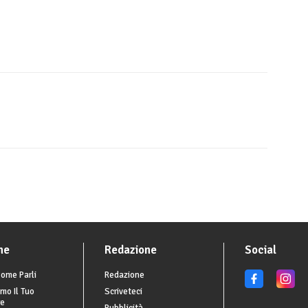
he
Redazione
Social
ome Parli
Redazione
mo Il Tuo
Scriveteci
re