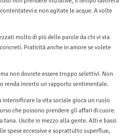
uso non prendete iniziative, il tempo lavorerà
ccontentatevi e non agitate le acque. A volte
ezzati molto di più delle parole da chi vi sta
 concreti. Praticità anche in amore se volete
 ma non dovrete essere troppo selettivi. Non
o renda incerto un rapporto sentimentale.
 in­tensificare la vita sociale gio­ca un ruolo
rso che possono prendere gli affari di cuore.
a tana. Uscite in mezzo alla gente. Alti e bas­si
le spese eccessive e soprattutto superflue,