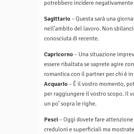
po­trebbero incidere negativa­mente 
Sagittario
– Questa sarà una giorna
nell’ambito del lavoro. Non sbilanc
conosciuta di recente.
Capricorno
– Una situazione impre
essere ribaltata se saprete agire co
romantica con il partner per chi è i
Acquario
– È il vostro momento, pot
per raggiungere il vostro scopo. Il 
un po’ sopra le righe.
Pesci
– Oggi dovete fare attenzione a
creduloni e superficiali ma mostrate