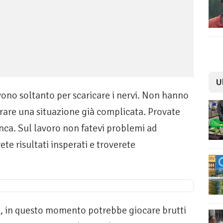
U
rvono soltanto per scaricare i nervi. Non hanno
perare una situazione già com­plicata. Provate
nca. Sul lavoro non fatevi problemi ad
ete risultati insperati e troverete
e, in questo momento potrebbe giocare brutti