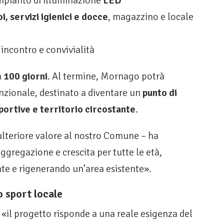
mpianto di illuminazione
LED
i, servizi igienici e docce
, magazzino e locale
incontro e convivialità
a
100 giorni
. Al termine, Mornago potrà
nzionale, destinato a diventare un
punto di
sportive e territorio circostante
.
 ulteriore valore al nostro Comune – ha
ggregazione e crescita per tutte le età,
nte e rigenerando un’area esistente».
o sport locale
, «il progetto risponde a una reale esigenza del