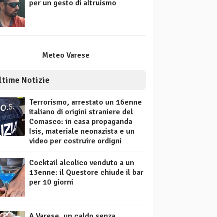
per un gesto di altruismo
Meteo Varese
ltime Notizie
Terrorismo, arrestato un 16enne
italiano di origini straniere del
Comasco: in casa propaganda
Isis, materiale neonazista e un
video per costruire ordigni
Cocktail alcolico venduto a un
13enne: il Questore chiude il bar
per 10 giorni
A Varese, un caldo senza