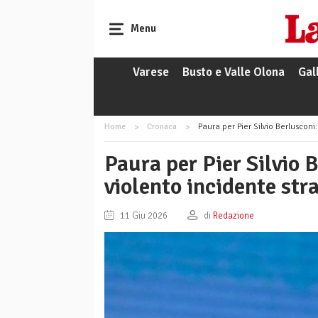
Menu
Varese
Busto e Valle Olona
Gal
Home
Cronaca
Paura per Pier Silvio Berlusconi
Paura per Pier Silvio 
violento incidente str
11 Giu 2026
di
Redazione