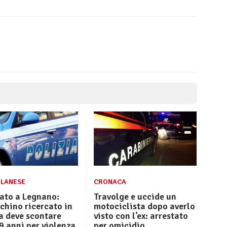
ILANESE
CRONACA
ato a Legnano:
Travolge e uccide un
chino ricercato in
motociclista dopo averlo
a deve scontare
visto con l’ex: arrestato
9 anni per violenza
per omicidio