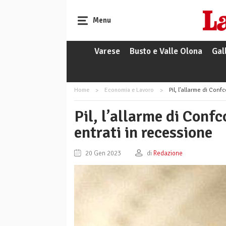
Menu
Varese
Busto e Valle Olona
Gal
Home
Economia e Lavoro
Pil, l’allarme di Con
Pil, l’allarme di Con
entrati in recessione
20 Gen 2023
di
Redazione