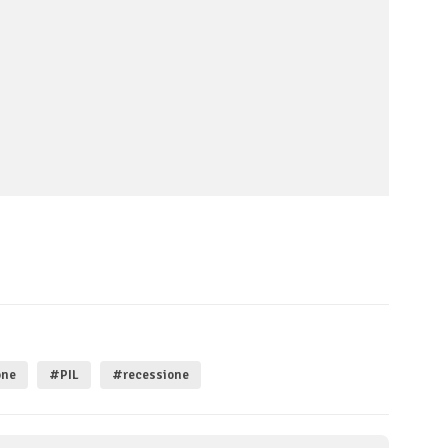
one
#PIL
#recessione