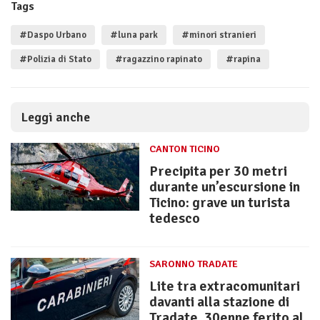
Tags
#Daspo Urbano
#luna park
#minori stranieri
#Polizia di Stato
#ragazzino rapinato
#rapina
Leggi anche
CANTON TICINO
Precipita per 30 metri
durante un’escursione in
Ticino: grave un turista
tedesco
SARONNO TRADATE
Lite tra extracomunitari
davanti alla stazione di
Tradate, 30enne ferito al