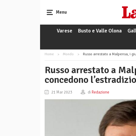
Menu
Varese
Busto e Valle Olona
Gal
Home
Mondo
Russo arrestato a Malpensa, i gi
Russo arrestato a Malp
concedono l’estradizi
21 Mar 2023
di
Redazione