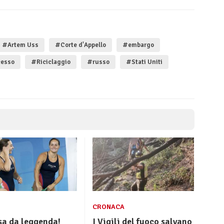
#Artem Uss
#Corte d'Appello
#embargo
cesso
#Riciclaggio
#russo
#Stati Uniti
CRONACA
sa da leggenda!
I Vigili del fuoco salvano