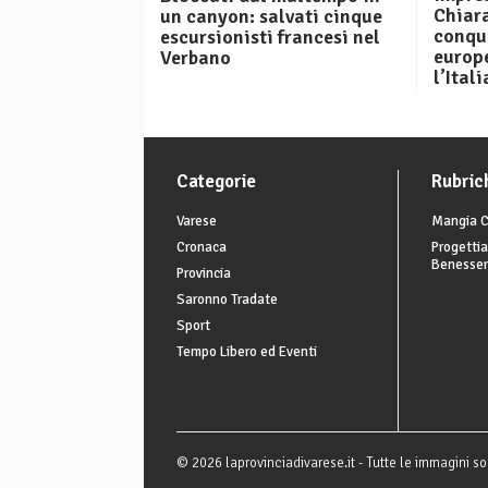
Chiar
un canyon: salvati cinque
conqui
escursionisti francesi nel
europe
Verbano
l’Ital
Categorie
Rubric
Varese
Mangia C
Cronaca
Progettia
Benesse
Provincia
Saronno Tradate
Sport
Tempo Libero ed Eventi
© 2026 laprovinciadivarese.it - Tutte le immagini son