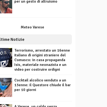
per un gesto di altruismo
Meteo Varese
ltime Notizie
Terrorismo, arrestato un 16enne
italiano di origini straniere del
Comasco: in casa propaganda
Isis, materiale neonazista e un
video per costruire ordigni
Cocktail alcolico venduto a un
13enne: il Questore chiude il bar
per 10 giorni
A Varese, un caldo senza