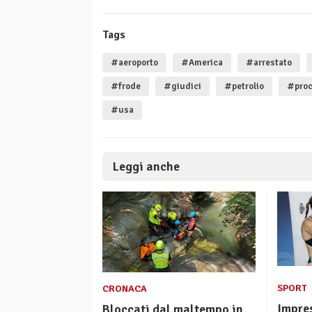
Tags
#aeroporto
#America
#arrestato
#frode
#giudici
#petrolio
#pro
#usa
Leggi anche
SPORT
CRONACA
Impre
Bloccati dal maltempo in