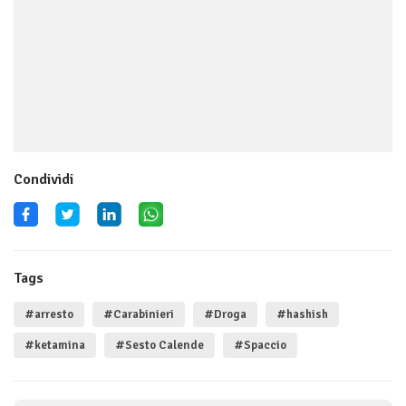
Condividi
Tags
#arresto
#Carabinieri
#Droga
#hashish
#ketamina
#Sesto Calende
#Spaccio