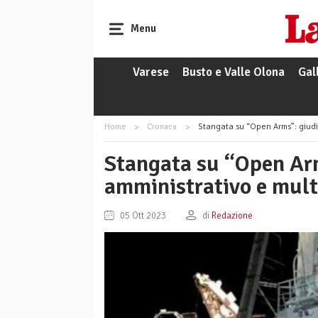
Menu
Varese
Busto e Valle Olona
Gal
Home
Cronaca
Stangata su “Open Arms”: giudi
Stangata su “Open Ar
amministrativo e mul
05 Ott 2023
di
Redazione