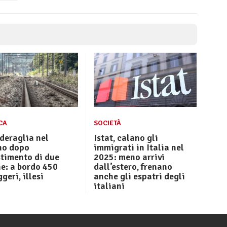
CA
SOCIETÀ
deraglia nel
Istat, calano gli
o dopo
immigrati in Italia nel
stimento di due
2025: meno arrivi
e: a bordo 450
dall’estero, frenano
geri, illesi
anche gli espatri degli
italiani