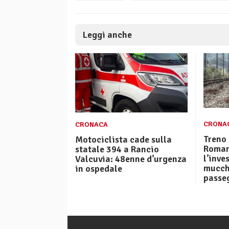
Leggi anche
CRONA
CRONACA
Treno 
Motociclista cade sulla
Roman
statale 394 a Rancio
l’inve
Valcuvia: 48enne d’urgenza
mucch
in ospedale
passeg