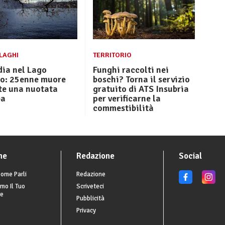
 LAGHI
TERRITORIO
dia nel Lago
Funghi raccolti nei
io: 25enne muore
boschi? Torna il servizio
te una nuotata
gratuito di ATS Insubria
ba
per verificarne la
commestibilità
he
Redazione
Social
ome Parli
Redazione
mo Il Tuo
Scriveteci
re
Pubblicità
Privacy