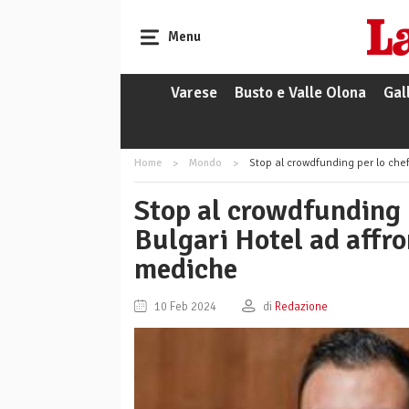
Menu
Varese
Busto e Valle Olona
Gal
Home
Mondo
Stop al crowdfunding per lo chef Ferrar
Stop al crowdfunding p
Bulgari Hotel ad affro
mediche
10 Feb 2024
di
Redazione