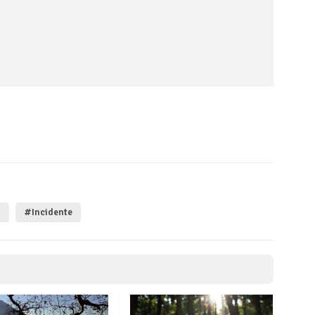
g
#Incidente