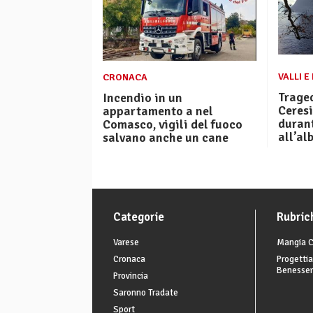
VALLI E
CRONACA
Trage
Incendio in un
Ceres
appartamento a nel
duran
Comasco, vigili del fuoco
all’al
salvano anche un cane
Categorie
Rubric
Varese
Mangia C
Cronaca
Progettia
Benesse
Provincia
Saronno Tradate
Sport