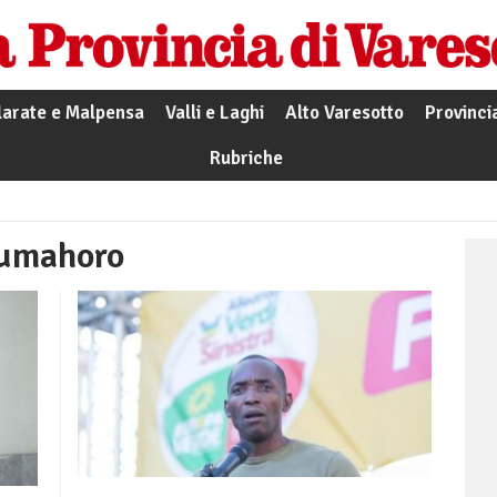
larate e Malpensa
Valli e Laghi
Alto Varesotto
Provinci
Rubriche
oumahoro