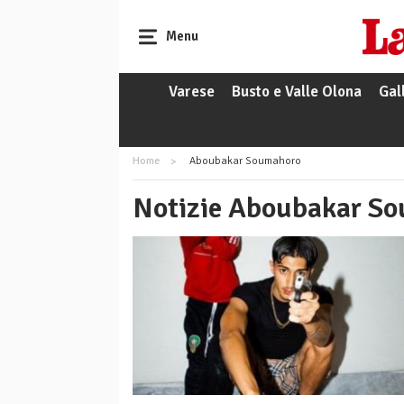
Menu
Varese
Busto e Valle Olona
Gal
Home
Aboubakar Soumahoro
Notizie Aboubakar S