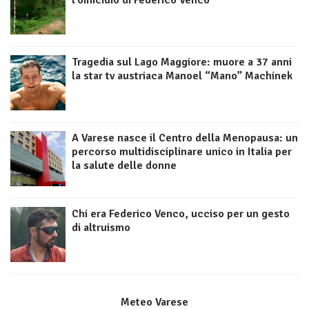
l’omicidio di Federico Venco
Tragedia sul Lago Maggiore: muore a 37 anni
la star tv austriaca Manoel “Mano” Machinek
A Varese nasce il Centro della Menopausa: un
percorso multidisciplinare unico in Italia per
la salute delle donne
Chi era Federico Venco, ucciso per un gesto
di altruismo
Meteo Varese