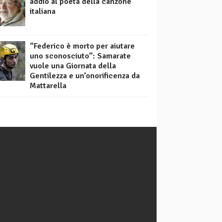
addio al poeta della canzone
italiana
“Federico è morto per aiutare
uno sconosciuto”: Samarate
vuole una Giornata della
Gentilezza e un’onorificenza da
Mattarella