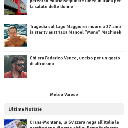
percorso multidisciplinare unico in Italia per
la salute delle donne
Tragedia sul Lago Maggiore: muore a 37 anni
la star tv austriaca Manoel “Mano” Machinek
Chi era Federico Venco, ucciso per un gesto
di altruismo
Meteo Varese
Ultime Notizie
Crans-Montana, la Svizzera nega all’Italia la