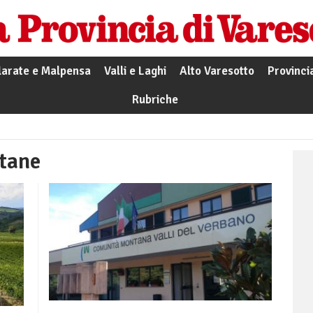
larate e Malpensa
Valli e Laghi
Alto Varesotto
Provinci
Rubriche
tane