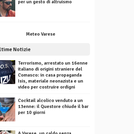
per un gesto di altruismo
Meteo Varese
ltime Notizie
Terrorismo, arrestato un 16enne
italiano di origini straniere del
Comasco: in casa propaganda
Isis, materiale neonazista e un
video per costruire ordigni
Cocktail alcolico venduto a un
13enne: il Questore chiude il bar
per 10 giorni
A Varese, un caldo senza