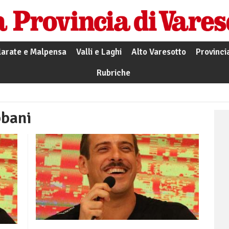
larate e Malpensa
Valli e Laghi
Alto Varesotto
Provinci
Rubriche
bbani