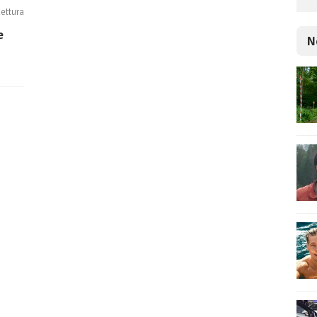
lettura
e
N