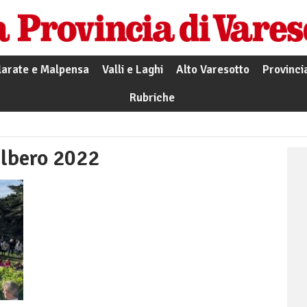
larate e Malpensa
Valli e Laghi
Alto Varesotto
Provinci
Rubriche
albero 2022