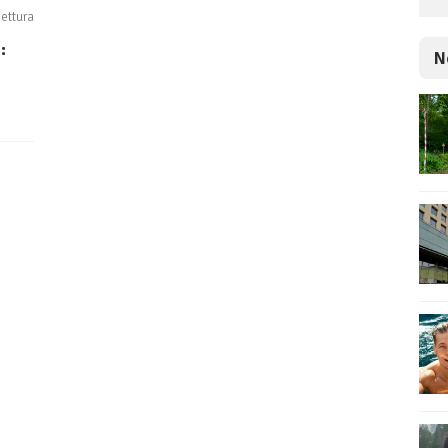
lettura
:
N