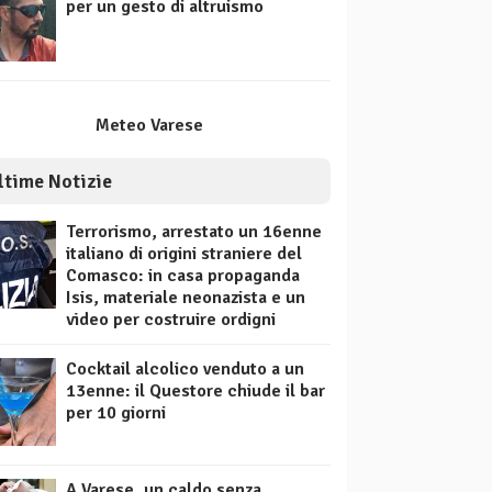
per un gesto di altruismo
Meteo Varese
ltime Notizie
Terrorismo, arrestato un 16enne
italiano di origini straniere del
Comasco: in casa propaganda
Isis, materiale neonazista e un
video per costruire ordigni
Cocktail alcolico venduto a un
13enne: il Questore chiude il bar
per 10 giorni
A Varese, un caldo senza