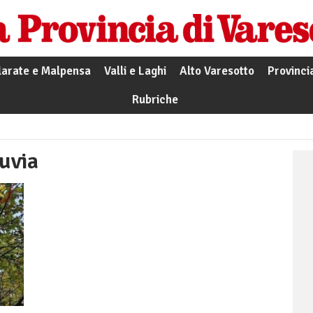
larate e Malpensa
Valli e Laghi
Alto Varesotto
Provinci
Rubriche
cuvia