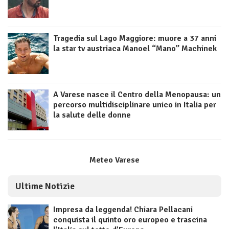
Tragedia sul Lago Maggiore: muore a 37 anni
la star tv austriaca Manoel “Mano” Machinek
A Varese nasce il Centro della Menopausa: un
percorso multidisciplinare unico in Italia per
la salute delle donne
Meteo Varese
Ultime Notizie
Impresa da leggenda! Chiara Pellacani
conquista il quinto oro europeo e trascina