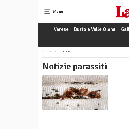
Menu
Varese
Busto e Valle Olona
Gal
Home
parassiti
Notizie parassiti