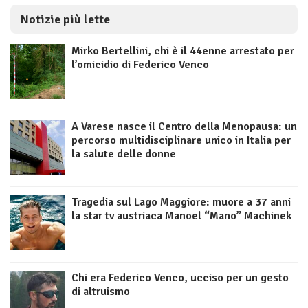
Notizie più lette
Mirko Bertellini, chi è il 44enne arrestato per
l’omicidio di Federico Venco
A Varese nasce il Centro della Menopausa: un
percorso multidisciplinare unico in Italia per
la salute delle donne
Tragedia sul Lago Maggiore: muore a 37 anni
la star tv austriaca Manoel “Mano” Machinek
Chi era Federico Venco, ucciso per un gesto
di altruismo