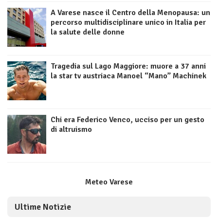
A Varese nasce il Centro della Menopausa: un
percorso multidisciplinare unico in Italia per
la salute delle donne
Tragedia sul Lago Maggiore: muore a 37 anni
la star tv austriaca Manoel “Mano” Machinek
Chi era Federico Venco, ucciso per un gesto
di altruismo
Meteo Varese
Ultime Notizie