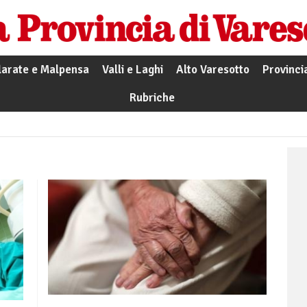
larate e Malpensa
Valli e Laghi
Alto Varesotto
Provinci
Rubriche