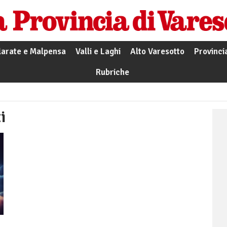
larate e Malpensa
Valli e Laghi
Alto Varesotto
Provinci
Rubriche
i