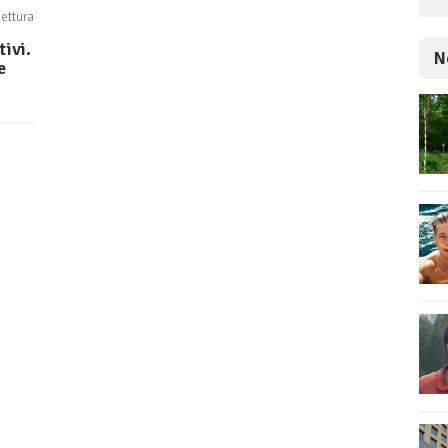
lettura
tivi.
N
e