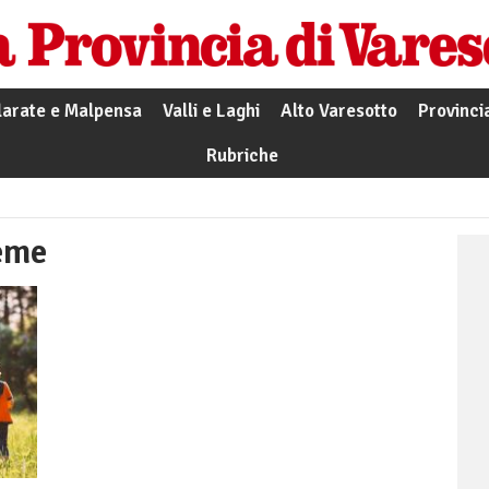
larate e Malpensa
Valli e Laghi
Alto Varesotto
Provinci
Rubriche
eme