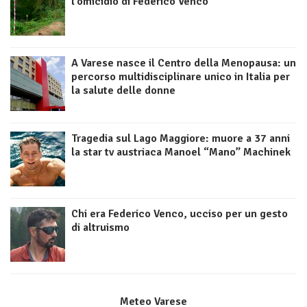
l’omicidio di Federico Venco
A Varese nasce il Centro della Menopausa: un
percorso multidisciplinare unico in Italia per
la salute delle donne
Tragedia sul Lago Maggiore: muore a 37 anni
la star tv austriaca Manoel “Mano” Machinek
Chi era Federico Venco, ucciso per un gesto
di altruismo
Meteo Varese