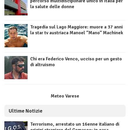
percorso multidisciplinare unico in Italia per
la salute delle donne
Tragedia sul Lago Maggiore: muore a 37 anni
la star tv austriaca Manoel “Mano” Machinek
Chi era Federico Venco, ucciso per un gesto
di altruismo
Meteo Varese
Ultime Notizie
Terrorismo, arrestato un 16enne italiano di