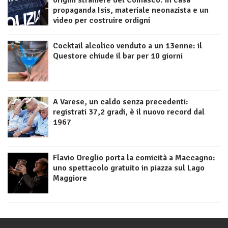
origini straniere del Comasco: in casa
propaganda Isis, materiale neonazista e un
video per costruire ordigni
Cocktail alcolico venduto a un 13enne: il
Questore chiude il bar per 10 giorni
A Varese, un caldo senza precedenti:
registrati 37,2 gradi, è il nuovo record dal
1967
Flavio Oreglio porta la comicità a Maccagno:
uno spettacolo gratuito in piazza sul Lago
Maggiore