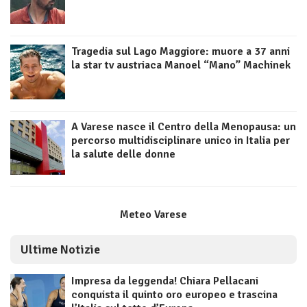
Tragedia sul Lago Maggiore: muore a 37 anni
la star tv austriaca Manoel “Mano” Machinek
A Varese nasce il Centro della Menopausa: un
percorso multidisciplinare unico in Italia per
la salute delle donne
Meteo Varese
Ultime Notizie
Impresa da leggenda! Chiara Pellacani
conquista il quinto oro europeo e trascina