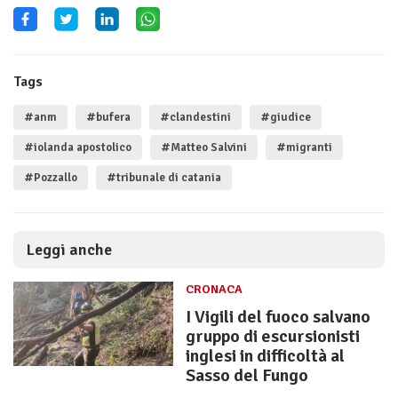
Tags
#anm
#bufera
#clandestini
#giudice
#iolanda apostolico
#Matteo Salvini
#migranti
#Pozzallo
#tribunale di catania
Leggi anche
CRONACA
I Vigili del fuoco salvano
gruppo di escursionisti
inglesi in difficoltà al
Sasso del Fungo